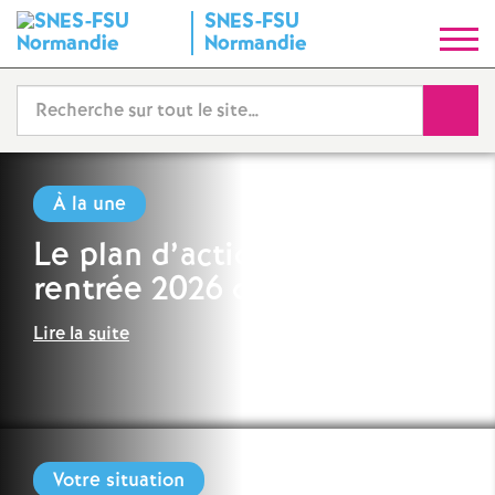
SNES-FSU
S
Normandie
y
Reche
n
d
À la une
Le plan d’action pour une
i
rentrée 2026 offensive
c
Lire la suite
a
t
N
Votre situation