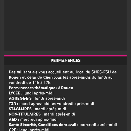
PERMANENCES
Des militant
·
e
·
s vous accueillent au local du SNES-FSU de
Rouen
et celui de
Caen
tous les après-midis du lundi au
vendredi de 14h à 17h.
Permanences thématiques à Rouen
LYCÉE :
lundi après-midi
AGRÉGÉ
·
E
·
S :
lundi après-midi
TZR :
mardi après-midi et vendredi après-midi
STAGIAIRES :
mardi après-midi
NON-TITULAIRES :
mardi après-midi
AED :
mercredi après-midi
Santé Sécurité, Conditions de travail :
mercredi après-midi
CPE :
jeudi après-midi