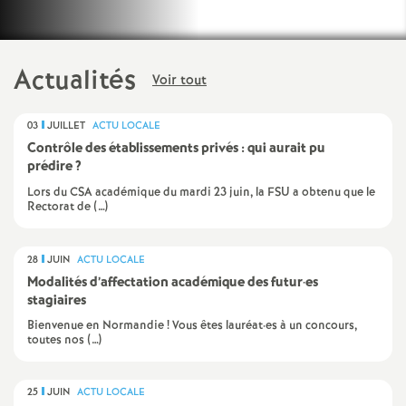
e
m
Actualités
Voir tout
e
03
JUILLET
ACTU LOCALE
n
Contrôle des établissements privés : qui aurait pu
prédire
?
t
Lors du CSA académique du mardi 23 juin, la FSU a obtenu que le
Rectorat de (…)
s
28
JUIN
ACTU LOCALE
d
Modalités d’affectation académique des futur
·
es
stagiaires
e
Bienvenue en Normandie ! Vous êtes lauréat·es à un concours,
toutes nos (…)
S
25
JUIN
ACTU LOCALE