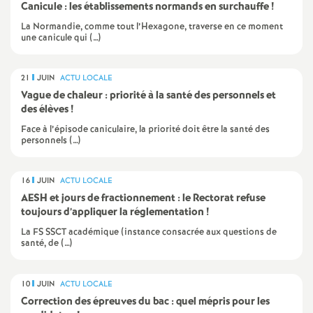
Canicule : les établissements normands en surchauffe
!
e
La Normandie, comme tout l’Hexagone, traverse en ce moment
une canicule qui (…)
c
o
21
JUIN
ACTU LOCALE
Vague de chaleur : priorité à la santé des personnels et
des élèves
!
n
Face à l’épisode caniculaire, la priorité doit être la santé des
personnels (…)
d
16
JUIN
ACTU LOCALE
d
AESH et jours de fractionnement : le Rectorat refuse
toujours d’appliquer la réglementation
!
e
La FS SSCT académique (instance consacrée aux questions de
santé, de (…)
g
10
JUIN
ACTU LOCALE
r
Correction des épreuves du bac : quel mépris pour les