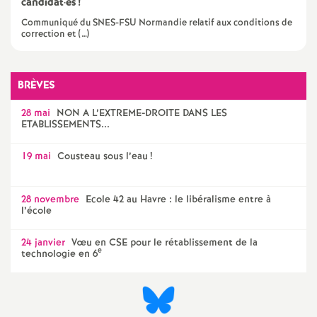
candidat
·
es
!
é
Communiqué du SNES-FSU Normandie relatif aux conditions de
correction et (…)
O
BRÈVES
r
28 mai
NON A L’EXTREME-DROITE DANS LES
l
ETABLISSEMENTS...
19 mai
Cousteau sous l’eau
!
é
a
28 novembre
Ecole 42 au Havre : le libéralisme entre à
l’école
n
24 janvier
Vœu en CSE pour le rétablissement de la
e
technologie en 6
s
T