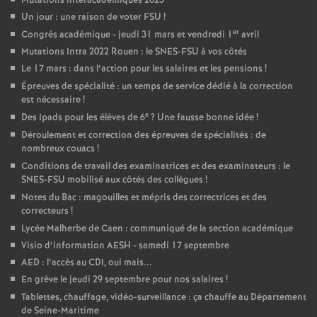
Mutations interacadémiques 2023
Un jour : une raison de voter FSU
!
er
Congrès académique - jeudi 31 mars et vendredi 1
avril
Mutations Intra 2022 Rouen : le SNES-FSU à vos côtés
Le 17 mars : dans l’action pour les salaires et les pensions
!
Épreuves de spécialité : un temps de service dédié à la correction
est nécessaire
!
e
Des Ipads pour les élèves de 6
? Une fausse bonne idée
!
Déroulement et correction des épreuves de spécialités : de
nombreux couacs
!
Conditions de travail des examinatrices et des examinateurs : le
SNES-FSU mobilisé aux côtés des collègues
!
Notes du Bac : magouilles et mépris des correctrices et des
correcteurs
!
Lycée Malherbe de Caen : communiqué de la section académique
Visio d’information AESH - samedi 17 septembre
AED : l’accès au CDI, oui mais...
En grève le jeudi 29 septembre pour nos salaires
!
Tablettes, chauffage, vidéo-surveillance : ça chauffe au Département
de Seine-Maritime