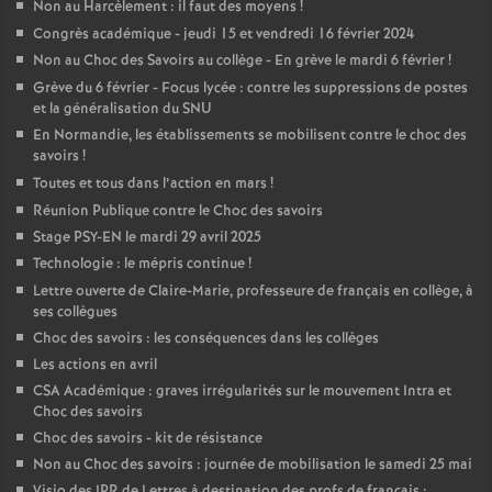
Non au Harcèlement : il faut des moyens
!
Congrès académique - jeudi 15 et vendredi 16 février 2024
Non au Choc des Savoirs au collège - En grève le mardi 6 février
!
Grève du 6 février - Focus lycée : contre les suppressions de postes
et la généralisation du SNU
En Normandie, les établissements se mobilisent contre le choc des
savoirs
!
Toutes et tous dans l’action en mars
!
Réunion Publique contre le Choc des savoirs
Stage PSY-EN le mardi 29 avril 2025
Technologie : le mépris continue
!
Lettre ouverte de Claire-Marie, professeure de français en collège, à
ses collègues
Choc des savoirs : les conséquences dans les collèges
Les actions en avril
CSA Académique : graves irrégularités sur le mouvement Intra et
Choc des savoirs
Choc des savoirs - kit de résistance
Non au Choc des savoirs : journée de mobilisation le samedi 25 mai
Visio des IPR de Lettres à destination des profs de français :