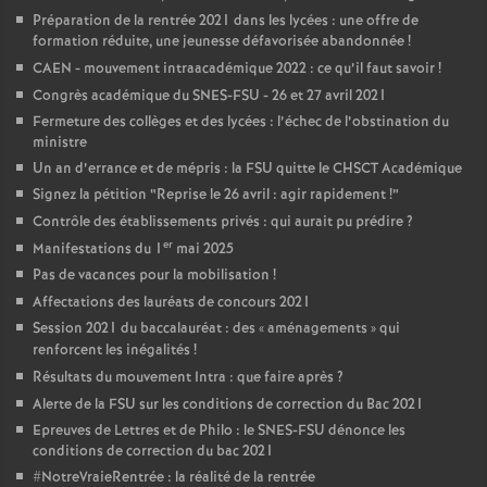
Préparation de la rentrée 2021 dans les lycées : une offre de
é
formation réduite, une jeunesse défavorisée abandonnée
!
CAEN - mouvement intraacadémique 2022 : ce qu’il faut savoir
!
O
Congrès académique du SNES-FSU - 26 et 27 avril 2021
Fermeture des collèges et des lycées : l’échec de l’obstination du
r
ministre
Un an d’errance et de mépris : la FSU quitte le CHSCT Académique
l
Signez la pétition “Reprise le 26 avril : agir rapidement
!”
Contrôle des établissements privés : qui aurait pu prédire
?
é
er
Manifestations du 1
mai 2025
Pas de vacances pour la mobilisation
!
a
Affectations des lauréats de concours 2021
Session 2021 du baccalauréat : des «
aménagements
» qui
renforcent les inégalités
!
n
Résultats du mouvement Intra : que faire après
?
Alerte de la FSU sur les conditions de correction du Bac 2021
s
Epreuves de Lettres et de Philo : le SNES-FSU dénonce les
conditions de correction du bac 2021
T
#NotreVraieRentrée : la réalité de la rentrée