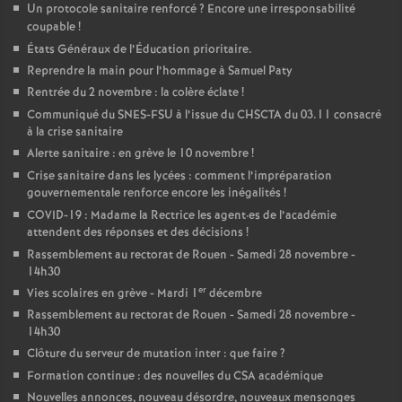
e
Un protocole sanitaire renforcé
? Encore une irresponsabilité
coupable
!
États Généraux de l’Éducation prioritaire.
c
Reprendre la main pour l’hommage à Samuel Paty
Rentrée du 2 novembre : la colère éclate
!
o
Communiqué du SNES-FSU à l’issue du CHSCTA du 03.11 consacré
à la crise sanitaire
n
Alerte sanitaire : en grève le 10 novembre
!
Crise sanitaire dans les lycées : comment l’impréparation
d
gouvernementale renforce encore les inégalités
!
COVID-19 : Madame la Rectrice les agent
·
es de l’académie
attendent des réponses et des décisions
!
d
Rassemblement au rectorat de Rouen - Samedi 28 novembre -
14h30
e
er
Vies scolaires en grève - Mardi 1
décembre
Rassemblement au rectorat de Rouen - Samedi 28 novembre -
g
14h30
Clôture du serveur de mutation inter : que faire
?
r
Formation continue : des nouvelles du CSA académique
Nouvelles annonces, nouveau désordre, nouveaux mensonges