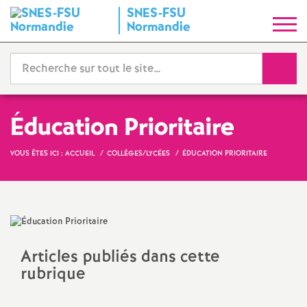
SNES-FSU
S
Normandie
y
Reche
n
d
Éducation Prioritaire
i
VOUS ÊTES ICI :
ACCUEIL
COLLÈGES/LYCÉES
ÉDUCATION PRIORITAIRE
c
a
Articles publiés dans cette
t
rubrique
N