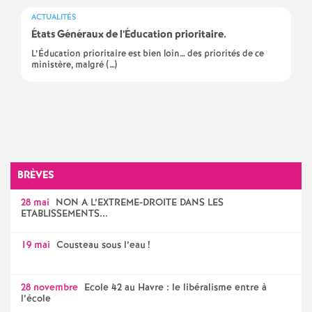
ACTUALITÉS
a
États Généraux de l’Éducation prioritaire.
L’Éducation prioritaire est bien loin… des priorités de ce
t
ministère, malgré (…)
i
o
Imprimer
l'article
n
BRÈVES
a
28 mai
NON A L’EXTREME-DROITE DANS LES
ETABLISSEMENTS...
l
19 mai
Cousteau sous l’eau
!
d
28 novembre
Ecole 42 au Havre : le libéralisme entre à
l’école