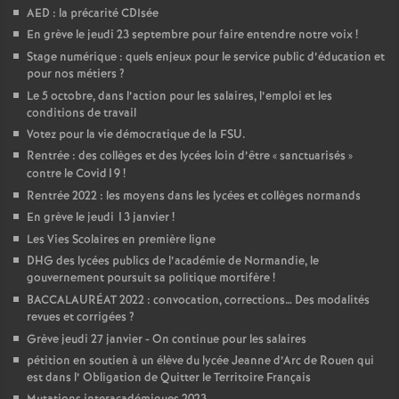
AED : la précarité CDIsée
o
En grève le jeudi 23 septembre pour faire entendre notre voix
!
Stage numérique : quels enjeux pour le service public d’éducation et
u
pour nos métiers
?
Le 5 octobre, dans l’action pour les salaires, l’emploi et les
conditions de travail
r
Votez pour la vie démocratique de la FSU.
Rentrée : des collèges et des lycées loin d’être «
sanctuarisés
»
s
contre le Covid19
!
Rentrée 2022 : les moyens dans les lycées et collèges normands
En grève le jeudi 13 janvier
!
Les Vies Scolaires en première ligne
DHG des lycées publics de l’académie de Normandie, le
gouvernement poursuit sa politique mortifère
!
BACCALAURÉAT 2022 : convocation, corrections… Des modalités
revues et corrigées
?
Grève jeudi 27 janvier - On continue pour les salaires
pétition en soutien à un élève du lycée Jeanne d’Arc de Rouen qui
est dans l’ Obligation de Quitter le Territoire Français