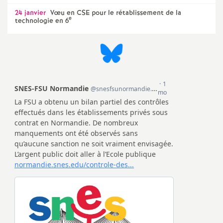
e
24 janvier
Vœu en CSE pour le rétablissement de la
s
e
technologie en 6
E
n
s
e
i
g
n