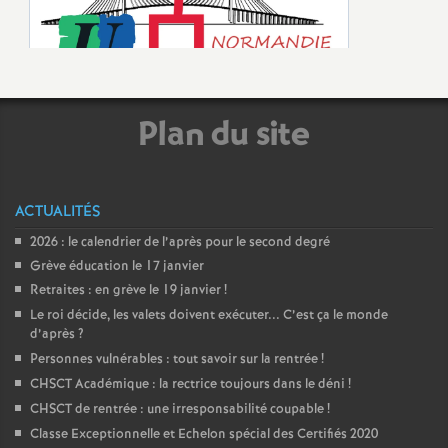
e
m
e
Plan du site
n
t
ACTUALITÉS
2026 : le calendrier de l’après pour le second degré
s
Grève éducation le 17 janvier
Retraites : en grève le 19 janvier
!
d
Le roi décide, les valets doivent exécuter... C’est ça le monde
d’après
?
e
Personnes vulnérables : tout savoir sur la rentrée
!
CHSCT Académique : la rectrice toujours dans le déni
!
S
CHSCT de rentrée : une irresponsabilité coupable
!
Classe Exceptionnelle et Echelon spécial des Certifiés 2020