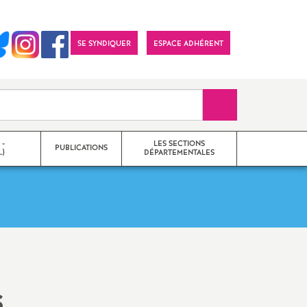
SE SYNDIQUER
ESPACE ADHÉRENT
Recherche sur le 
 -
LES SECTIONS
PUBLICATIONS
)
DÉPARTEMENTALES
émique
nale
Imprimer
s
l'article