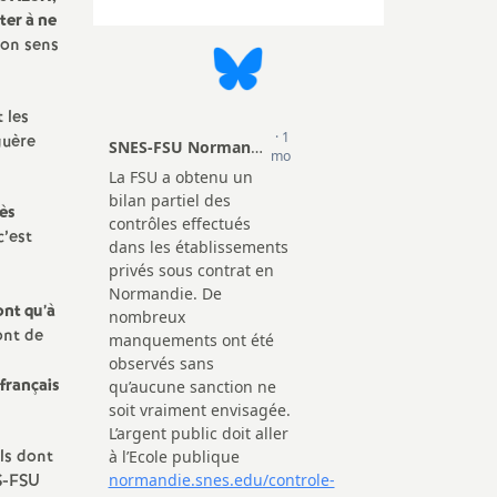
ter à ne
bon sens
 les
guère
ès
c’est
ont qu’à
ont de
 français
ls dont
ES-FSU