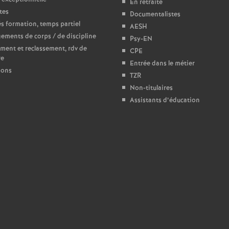
En retraite
tes
Documentalistes
e
 formation, temps partiel
AESH
ments de corps / de discipline
Psy-EN
c
ment et reclassement, rdv de
CPE
re
Entrée dans le métier
o
ions
TZR
Non-titulaires
n
Assistants d’éducation
d
d
e
g