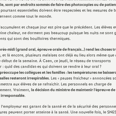
e
ale, sont par endroits sommés de faire des photocopies ou de patien
pourtant essentielles doivent être respectées et les mesures de 
s
ncernent comme tout le monde.
s’accumulent et chaque jour est pire que le précédent. Les élèves et
E
leine chaleur, ne dorment pas beaucoup puisque les nuits ne sont 
ents qui sont des bouilloires thermiques.
n
rès-midi (grand oral, épreuve orale de français…) rend les choses tr
s
s
, et là encore, plusieurs malaises ont déjà eu lieu alors même que 
e début de la semaine. À Caen, ce jeudi, le réseau de transports
r : quid des candidat
·
es qui doivent se rendre à leur oral
?
e
éoccupe les collègues et les familles : les températures ne baisser
 salles resteront irrespirables.
Les «
pauses fraicheur
» annoncées s
i
ettra aux élèves de se rafraichir. Les personnels en charge de
alement. Vraiment,
la décision du ministre de maintenir l’épreuve de
g
 irresponsable.
’employeur est garant de la santé et de la sécurité des personne
n
tures peuvent porter atteinte à la santé. Une nouvelle fois, le SN