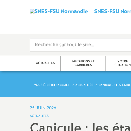
SNES-FSU Nor
MUTATIONS ET
VOTRE
ACTUALITÉS
CARRIÈRES
SITUATION
VOUS ÊTES ICI :
ACCUEIL
ACTUALITÉS
CANICULE : LES ÉTA
Actions
Avancement d’échelon / Hors
Formation continu
classe / Classe exceptionnelle
Actualités diverses
En retraite
25 JUIN 2026
Retraites
ACTUALITÉS
Élections professionnelles
Documentalistes
Canicule : les é
Congés formation, temps