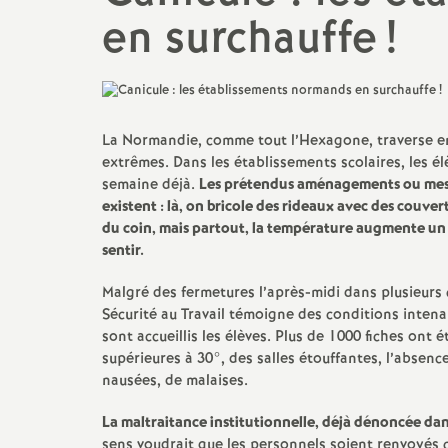
partiel
Droits et libertés - RESF
AESH
en surchauffe
!
Changements de corps / de
Stages
Psy-EN
discipline
Se syndiquer
CPE
Classement et reclassement,
La Normandie, comme tout l’Hexagone, traverse en 
rdv de carrière
extrêmes. Dans les établissements scolaires, les é
Espaces militants
Entrée dans le méti
semaine déjà.
Les prétendus aménagements ou mesure
Mutations
existent : là, on bricole des rideaux avec des couve
Échos des établissements
TZR
du coin, mais partout, la température augmente un p
sentir.
Non-titulaires
Malgré des fermetures l’après-midi dans plusieurs 
Assistants d’éducat
Sécurité au Travail témoigne des conditions intenab
sont accueillis les élèves. Plus de 1000 fiches ont
supérieures à 30°, des salles étouffantes, l’absen
nausées, de malaises.
La maltraitance institutionnelle, déjà dénoncée dan
sens voudrait que les personnels soient renvoyés c