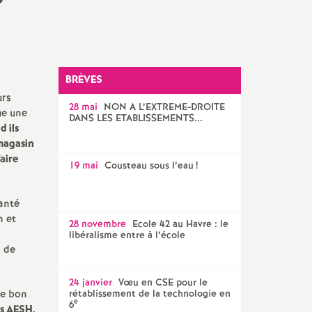
travail
on
rielle)
BRÈVES
- FS-
urs
28 mai
NON A L’EXTREME-DROITE
ue une
DANS LES ETABLISSEMENTS...
 ils
 FS-SSCT
 magasin
aire
19 mai
Cousteau sous l’eau
!
Santé
n et
28 novembre
Ecole 42 au Havre : le
s
libéralisme entre à l’école
, de
24 janvier
Vœu en CSE pour le
e bon
rétablissement de la technologie en
e
6
es AESH,