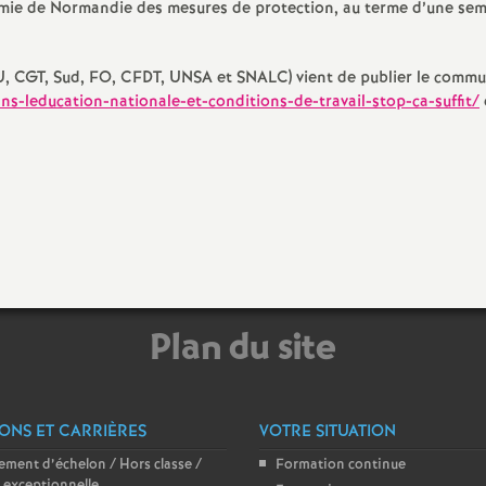
mie de Normandie des mesures de protection, au terme d’une se
e
m
SU, CGT, Sud, FO, CFDT, UNSA et SNALC) vient de publier le comm
ns-leducation-nationale-et-conditions-de-travail-stop-ca-suffit/
e
n
t
s
Plan du site
d
e
ONS ET CARRIÈRES
VOTRE SITUATION
S
ment d’échelon / Hors classe /
Formation continue
 exceptionnelle