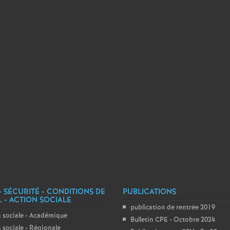
r
é
O
r
l
é
a
n
- SÉCURITÉ - CONDITIONS DE
PUBLICATIONS
L - ACTION SOCIALE
s
publication de rentrée 2019
 sociale - Académique
Bulletin CPE - Octobre 2024
 sociale - Régionale