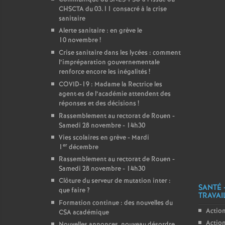
CHSCTA du 03.11 consacré à la crise
sanitaire
Alerte sanitaire : en grève le
10 novembre
!
Crise sanitaire dans les lycées : comment
l’impréparation gouvernementale
renforce encore les inégalités
!
COVID-19 : Madame la Rectrice les
agent
·
es de l’académie attendent des
réponses et des décisions
!
Rassemblement au rectorat de Rouen -
Samedi 28 novembre - 14h30
Vies scolaires en grève - Mardi
er
1
décembre
Rassemblement au rectorat de Rouen -
Samedi 28 novembre - 14h30
Clôture du serveur de mutation inter :
SANTÉ 
que faire
?
TRAVAI
Formation continue : des nouvelles du
Action
CSA académique
Action
Nouvelles annonces, nouveau désordre,