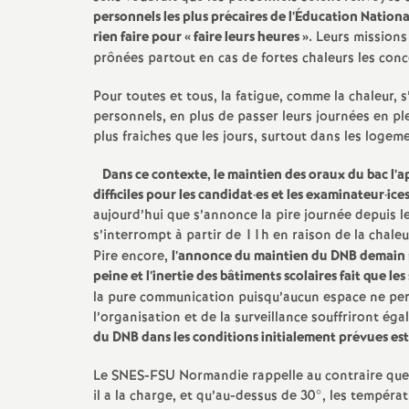
personnels les plus précaires de l’Éducation Nation
rien faire pour «
faire leurs heures
».
Leurs missions 
prônées partout en cas de fortes chaleurs les co
Pour toutes et tous, la fatigue, comme la chaleur, 
personnels, en plus de passer leurs journées en p
plus fraiches que les jours, surtout dans les logem
Dans ce contexte, le maintien des oraux du bac l’ap
difficiles pour les candidat
·
es et les examinateur
·
ice
aujourd’hui que s’annonce la pire journée depuis l
s’interrompt à partir de 11h en raison de la chaleu
Pire encore,
l’annonce du maintien du DNB demain pr
peine et l’inertie des bâtiments scolaires fait que les
la pure communication puisqu’aucun espace ne perm
l’organisation et de la surveillance souffriront ég
du DNB dans les conditions initialement prévues est
Le SNES-FSU Normandie rappelle au contraire que l
il a la charge, et qu’au-dessus de 30°, les tempéra