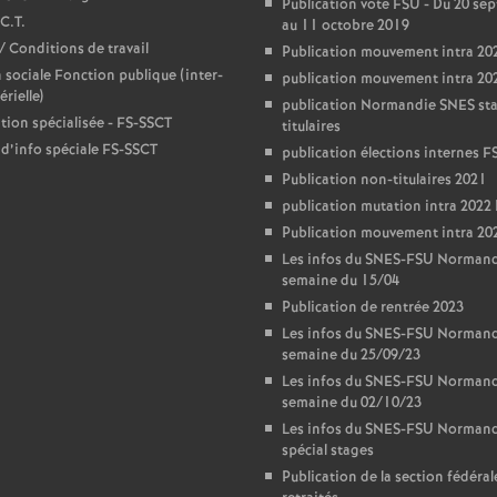
T
Publication vote FSU - Du 20 se
C.T.
au 11 octobre 2019
/ Conditions de travail
Publication mouvement intra 20
o
 sociale Fonction publique (inter-
publication mouvement intra 2
rielle)
publication Normandie SNES st
u
ion spécialisée - FS-SSCT
titulaires
 d’info spéciale FS-SSCT
publication élections internes F
r
Publication non-titulaires 2021
publication mutation intra 20
s
Publication mouvement intra 20
Les infos du SNES-FSU Normand
semaine du 15/04
Publication de rentrée 2023
Les infos du SNES-FSU Normand
semaine du 25/09/23
Les infos du SNES-FSU Normand
semaine du 02/10/23
Les infos du SNES-FSU Normand
spécial stages
Publication de la section fédéral