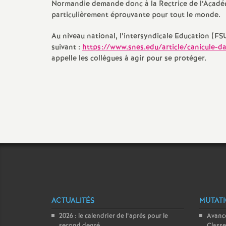
Normandie demande donc à la Rectrice de l’Acadé
particulièrement éprouvante pour tout le monde.
Au niveau national, l’intersyndicale Education (F
suivant :
https://www.snes.edu/article/canicule-da
appelle les collègues à agir pour se protéger.
ACTUALITÉS
MUTATI
2026 : le calendrier de l’après pour le
Avance
second degré
Classe