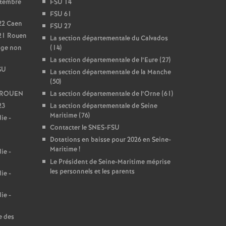
ptembre
FSU 14
FSU 61
22 Caen
FSU 27
021 Rouen
La section départementale du Calvados
age non
(14)
La section départementale de l’Eure (27)
SU
La section départementale de la Manche
(50)
22 ROUEN
La section départementale de l’Orne (61)
23
La section départementale de Seine
Maritime (76)
ie -
Contacter le SNES-FSU
Dotations en baisse pour 2026 en Seine-
Maritime
!
ie -
Le Président de Seine-Maritime méprise
les personnels et les parents
ie -
ie -
e des