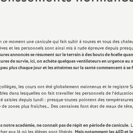
N
DHG, préparation de
Santé / Conditions de 
rentrée...
a
Action sociale Foncti
Conseil d’Administration
publique (inter-ministé
t
Formation spécialisée 
ce moment une canicule qui fait subir à toutes et tous des chale
i
SSCT
lèves et les personnels sont ainsi mis à rude épreuve depuis presq
er
s annoncés se résument sur le terrain à des bouts de ficelle quand
o
Lettre d’info spéciale
rtures de survie, ici, on achète quelques ventilateurs en urgence au
eu plus chaque jour et les atteintes sur la santé commencent à se f
n
collèges, les cours ont été globalement maintenus et le registre 
a
ion
les dans lesquelles on fait travailler les personnels de l’éducatio
 été saisies depuis lundi : presque toutes pointent des température
l
ce de zones plus fraîches… Des centaines font état de maux de tête
d
s notre académie, ne connait pas de répit en période de canicule.
L
hez eux là où les élèves sont libérés.
Mais notamment les AED et l