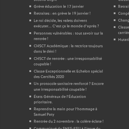
Grève éducation le 17 janvier
Retrai
Retraites : en grève le 19 janvier
!
Congés
Change
Le roi décide, les valets doivent
exécuter... C’est ça le monde d’après
?
Classe
carriè
Personnes vulnérables : tout savoir sur la
rentrée
!
Mutat
CHSCT Académique : la rectrice toujours
dans le déni
!
CHSCT de rentrée : une irresponsabilité
coupable
!
Classe Exceptionnelle et Echelon spécial
des Certifiés 2020
Un protocole sanitaire renforcé
? Encore
une irresponsabilité coupable
!
États Généraux de l’Éducation
prioritaire.
Reprendre la main pour l’hommage à
Samuel Paty
Rentrée du 2 novembre : la colère éclate
!
Communiqué du SNES-FSU à l’issue du