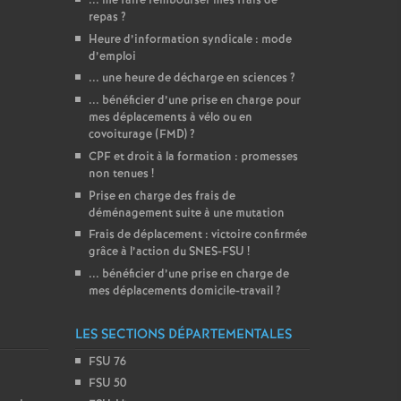
... me faire rembourser mes frais de
repas
?
Heure d’information syndicale : mode
d’emploi
... une heure de décharge en sciences
?
... bénéficier d’une prise en charge pour
mes déplacements à vélo ou en
covoiturage (FMD)
?
CPF et droit à la formation : promesses
non tenues
!
Prise en charge des frais de
déménagement suite à une mutation
Frais de déplacement : victoire confirmée
grâce à l’action du SNES-FSU
!
... bénéficier d’une prise en charge de
mes déplacements domicile-travail
?
LES SECTIONS DÉPARTEMENTALES
FSU 76
FSU 50