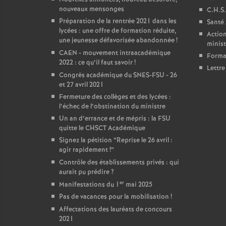
nouveaux mensonges
C.H.S.
Préparation de la rentrée 2021 dans les
Santé 
lycées : une offre de formation réduite,
Action
une jeunesse défavorisée abandonnée
!
ministé
CAEN - mouvement intraacadémique
Format
2022 : ce qu’il faut savoir
!
Lettre
Congrès académique du SNES-FSU - 26
et 27 avril 2021
Fermeture des collèges et des lycées :
l’échec de l’obstination du ministre
Un an d’errance et de mépris : la FSU
quitte le CHSCT Académique
Signez la pétition “Reprise le 26 avril :
agir rapidement
!”
Contrôle des établissements privés : qui
aurait pu prédire
?
er
Manifestations du 1
mai 2025
Pas de vacances pour la mobilisation
!
Affectations des lauréats de concours
2021