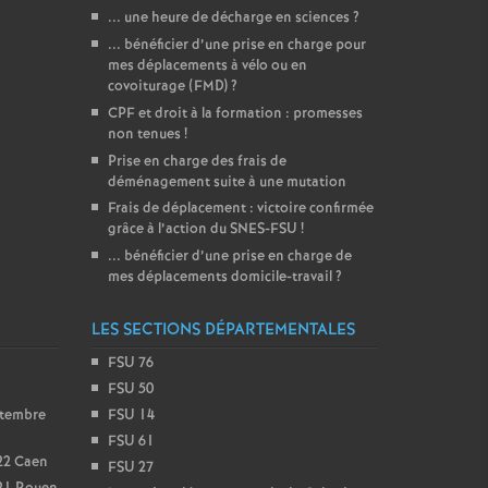
... une heure de décharge en sciences
?
... bénéficier d’une prise en charge pour
mes déplacements à vélo ou en
covoiturage (FMD)
?
CPF et droit à la formation : promesses
non tenues
!
Prise en charge des frais de
déménagement suite à une mutation
Frais de déplacement : victoire confirmée
grâce à l’action du SNES-FSU
!
... bénéficier d’une prise en charge de
mes déplacements domicile-travail
?
LES SECTIONS DÉPARTEMENTALES
FSU 76
FSU 50
ptembre
FSU 14
FSU 61
22 Caen
FSU 27