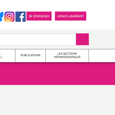
SE SYNDIQUER
ESPACE ADHÉRENT
Recherche sur le 
 -
LES SECTIONS
PUBLICATIONS
)
DÉPARTEMENTALES
émique
nale
Imprimer
l'article