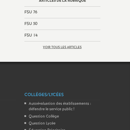
ARTICLES DE LA RUBRIQUE
FSU 76
FSU 50
FSU 14
VOIR TOUS LES ARTICLES
COLLÈGES/LYCÉES
Autoévaluation des établissements :
défendre le service public
!
Question Collège
Question Lycée