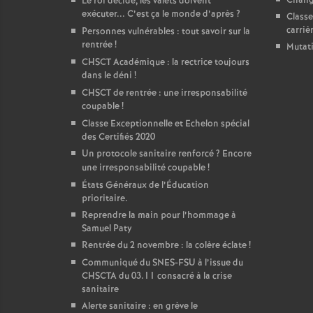
Change
Le roi décide, les valets doivent
exécuter... C’est ça le monde d’après
?
Classe
carriè
Personnes vulnérables : tout savoir sur la
rentrée
!
Mutat
CHSCT Académique : la rectrice toujours
dans le déni
!
CHSCT de rentrée : une irresponsabilité
coupable
!
Classe Exceptionnelle et Echelon spécial
des Certifiés 2020
Un protocole sanitaire renforcé
? Encore
une irresponsabilité coupable
!
États Généraux de l’Éducation
prioritaire.
Reprendre la main pour l’hommage à
Samuel Paty
Rentrée du 2 novembre : la colère éclate
!
Communiqué du SNES-FSU à l’issue du
CHSCTA du 03.11 consacré à la crise
sanitaire
Alerte sanitaire : en grève le