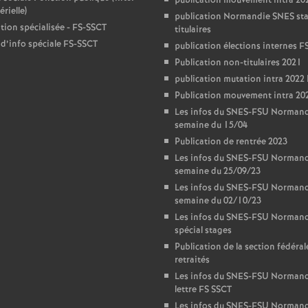
T
publication mouvement intra 2
rielle)
publication Normandie SNES st
ion spécialisée - FS-SSCT
titulaires
o
 d’info spéciale FS-SSCT
publication élections internes F
Publication non-titulaires 2021
u
publication mutation intra 20
Publication mouvement intra 20
r
Les infos du SNES-FSU Normand
semaine du 15/04
s
Publication de rentrée 2023
Les infos du SNES-FSU Normand
semaine du 25/09/23
Les infos du SNES-FSU Normand
semaine du 02/10/23
Les infos du SNES-FSU Normand
spécial stages
Publication de la section fédéral
retraités
Les infos du SNES-FSU Normand
lettre FS SSCT
Les infos du SNES-FSU Normand