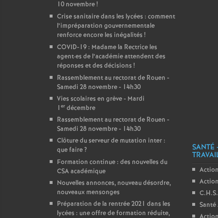
10 novembre
!
Crise sanitaire dans les lycées : comment
l’impréparation gouvernementale
renforce encore les inégalités
!
COVID-19 : Madame la Rectrice les
agent
·
es de l’académie attendent des
réponses et des décisions
!
Rassemblement au rectorat de Rouen -
Samedi 28 novembre - 14h30
Vies scolaires en grève - Mardi
er
1
décembre
Rassemblement au rectorat de Rouen -
Samedi 28 novembre - 14h30
Clôture du serveur de mutation inter :
SANTÉ 
que faire
?
TRAVAI
Formation continue : des nouvelles du
Action
CSA académique
Action
Nouvelles annonces, nouveau désordre,
nouveaux mensonges
C.H.S.
Préparation de la rentrée 2021 dans les
Santé 
lycées : une offre de formation réduite,
Action