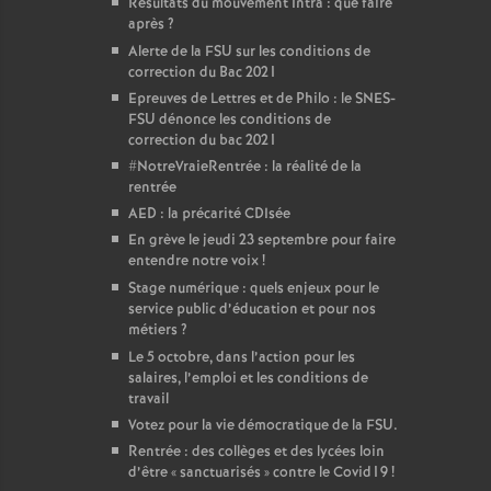
Résultats du mouvement Intra : que faire
après
?
Alerte de la FSU sur les conditions de
correction du Bac 2021
Epreuves de Lettres et de Philo : le SNES-
FSU dénonce les conditions de
correction du bac 2021
#NotreVraieRentrée : la réalité de la
rentrée
AED : la précarité CDIsée
En grève le jeudi 23 septembre pour faire
entendre notre voix
!
Stage numérique : quels enjeux pour le
service public d’éducation et pour nos
métiers
?
Le 5 octobre, dans l’action pour les
salaires, l’emploi et les conditions de
travail
Votez pour la vie démocratique de la FSU.
Rentrée : des collèges et des lycées loin
d’être «
sanctuarisés
» contre le Covid19
!