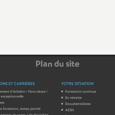
e
m
e
n
t
Plan du site
s
d
ONS ET CARRIÈRES
VOTRE SITUATION
ment d’échelon / Hors classe /
Formation continue
e
 exceptionnelle
En retraite
tes
Documentalistes
 formation, temps partiel
S
AESH