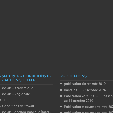
r
é
O
r
l
é
a
- SÉCURITÉ - CONDITIONS DE
PUBLICATIONS
L - ACTION SOCIALE
publication de rentrée 2019
n
 sociale - Académique
Bulletin CPE - Octobre 2024
 sociale - Régionale
Publication vote FSU - Du 20 se
C.T.
s
au 11 octobre 2019
/ Conditions de travail
Publication mouvement intra 20
 sociale Fonction publique (inter-