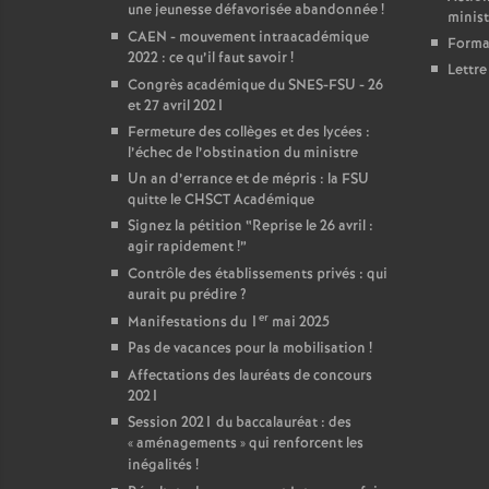
une jeunesse défavorisée abandonnée
!
ministé
CAEN - mouvement intraacadémique
Format
2022 : ce qu’il faut savoir
!
Lettre
Congrès académique du SNES-FSU - 26
et 27 avril 2021
Fermeture des collèges et des lycées :
l’échec de l’obstination du ministre
Un an d’errance et de mépris : la FSU
quitte le CHSCT Académique
Signez la pétition “Reprise le 26 avril :
agir rapidement
!”
Contrôle des établissements privés : qui
aurait pu prédire
?
er
Manifestations du 1
mai 2025
Pas de vacances pour la mobilisation
!
Affectations des lauréats de concours
2021
Session 2021 du baccalauréat : des
«
aménagements
» qui renforcent les
inégalités
!