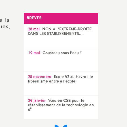
travail
BRÈVES
on
e la
rielle)
ues.
28 mai
NON A L’EXTREME-DROITE
DANS LES ETABLISSEMENTS...
- FS-
19 mai
Cousteau sous l’eau
!
 FS-SSCT
28 novembre
Ecole 42 au Havre : le
libéralisme entre à l’école
24 janvier
Vœu en CSE pour le
rétablissement de la technologie en
e
6