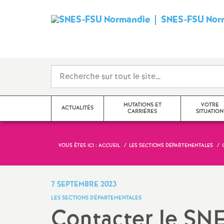
SNES-FSU Nor
MUTATIONS ET
VOTRE
ACTUALITÉS
CARRIÈRES
SITUATION
VOUS ÊTES ICI :
ACCUEIL
LES SECTIONS DÉPARTEMENTALES
Actions
Avancement d’échelon / Hors
Formation continu
classe / Classe exceptionnelle
Actualités diverses
En retraite
7 SEPTEMBRE 2023
Retraites
LES SECTIONS DÉPARTEMENTALES
Élections professionnelles
Documentalistes
Contacter le SN
Congés formation, temps