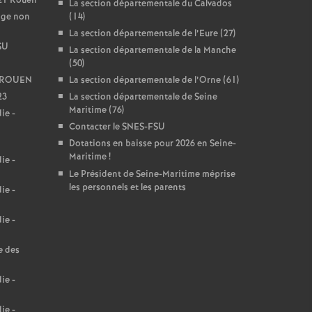
021 Rouen
La section départementale du Calvados
age non
(14)
La section départementale de l’Eure (27)
SU
La section départementale de la Manche
(50)
22 ROUEN
La section départementale de l’Orne (61)
23
La section départementale de Seine
Maritime (76)
ie -
Contacter le SNES-FSU
Dotations en baisse pour 2026 en Seine-
Maritime
!
ie -
Le Président de Seine-Maritime méprise
les personnels et les parents
ie -
ie -
e des
ie -
ie -