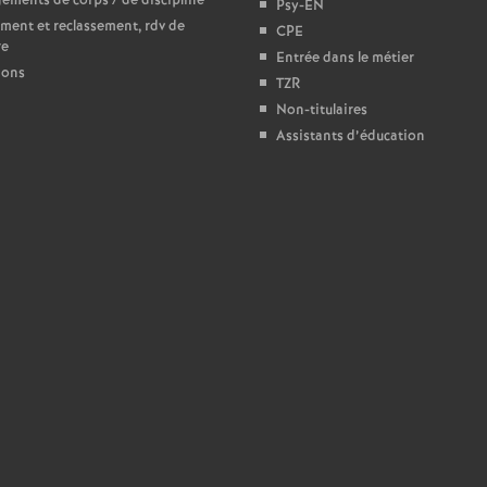
ments de corps / de discipline
Psy-EN
ment et reclassement, rdv de
e
CPE
re
Entrée dans le métier
ions
TZR
c
Non-titulaires
Assistants d’éducation
o
n
d
d
e
g