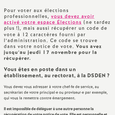
a
Pour voter aux élections
professionnelles,
vous devez avoir
t
activé votre espace Élections
(ne tardez
plus
!), mais aussi récupérer un code de
i
vote à 12 caractères fourni par
l’administration. Ce code se trouve
dans votre notice de vote.
Vous avez
o
jusqu’au jeudi 17 novembre pour la
récupérer.
n
Vous êtes en poste dans un
a
établissement, au rectorat, à la DSDEN
?
l
Vous devez vous adresser à votre chef
·
fe de service, au
secrétariat de votre principal
·
e ou proviseur
·
e par exemple,
qui vous la remettra contre émargement.
d
Il est impossible de déléguer à une autre personne la
récupération de votre notice de vote. Elle est personnelle et