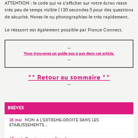
ATTENTION : le code qui va s’afficher sur votre écran reste
e
très peu de temps visible (120 secondes
!) pour des questions
de sécurité. Notez-le ou photographiez-le très rapidement.
c
Le réassort est également possible par France Connect.
o
—
n
Vous trouverez un guide pas à pas dans cet article.
—
d
** Retour au sommaire **
d
—
e
BRÈVES
g
28 mai
NON A L’EXTREME-DROITE DANS LES
ETABLISSEMENTS...
r