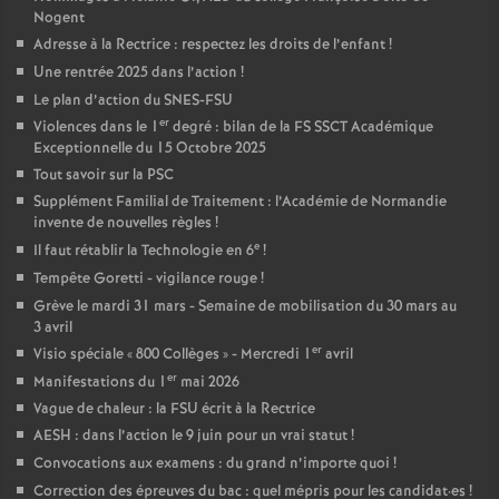
Nogent
Adresse à la Rectrice : respectez les droits de l’enfant
!
Une rentrée 2025 dans l’action
!
Le plan d’action du SNES-FSU
er
Violences dans le 1
degré : bilan de la FS SSCT Académique
Exceptionnelle du 15 Octobre 2025
Tout savoir sur la PSC
Supplément Familial de Traitement : l’Académie de Normandie
invente de nouvelles règles
!
e
Il faut rétablir la Technologie en 6
!
Tempête Goretti - vigilance rouge
!
Grève le mardi 31 mars - Semaine de mobilisation du 30 mars au
3 avril
er
Visio spéciale «
800 Collèges
» - Mercredi 1
avril
er
Manifestations du 1
mai 2026
Vague de chaleur : la FSU écrit à la Rectrice
AESH : dans l’action le 9 juin pour un vrai statut
!
Convocations aux examens : du grand n’importe quoi
!
Correction des épreuves du bac : quel mépris pour les candidat
·
es
!