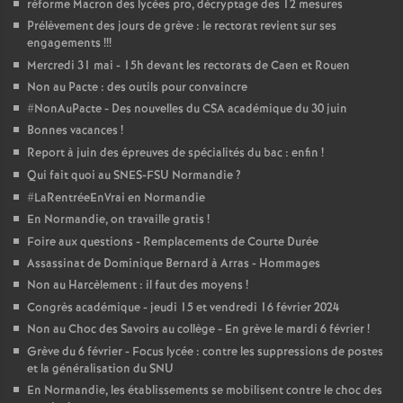
réforme Macron des lycées pro, décryptage des 12 mesures
Prélèvement des jours de grève : le rectorat revient sur ses
engagements
!!!
Mercredi 31 mai - 15h devant les rectorats de Caen et Rouen
Non au Pacte : des outils pour convaincre
#NonAuPacte - Des nouvelles du CSA académique du 30 juin
Bonnes vacances
!
Report à juin des épreuves de spécialités du bac : enfin
!
Qui fait quoi au SNES-FSU Normandie
?
#LaRentréeEnVrai en Normandie
En Normandie, on travaille gratis
!
Foire aux questions - Remplacements de Courte Durée
Assassinat de Dominique Bernard à Arras - Hommages
Non au Harcèlement : il faut des moyens
!
Congrès académique - jeudi 15 et vendredi 16 février 2024
Non au Choc des Savoirs au collège - En grève le mardi 6 février
!
Grève du 6 février - Focus lycée : contre les suppressions de postes
et la généralisation du SNU
En Normandie, les établissements se mobilisent contre le choc des