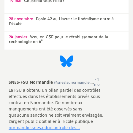
19 mai
Cousteau sous l’eau
!
é
28 novembre
Ecole 42 au Havre : le libéralisme entre à
O
l’école
r
24 janvier
Vœu en CSE pour le rétablissement de la
e
technologie en 6
l
é
a
n
s
T