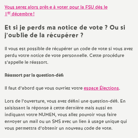
e
Vous serez alors prêt
·
e à voter pour la FSU dès le
er
1
décembre
!
m
Et si je perds ma notice de vote
? Ou si
e
j’oublie de la récupérer
?
n
Il vous est possible de récupérer un code de vote si vous avez
perdu votre notice de vote personnelle. Cette procédure
s’appelle le réassort.
t
Réassort par la question-défi
s
Il faut d’abord que vous ouvriez votre
espace Élections
.
d
Lors de l’ouverture, vous avez défini une question-défi. En
saisissant la réponse à cette dernière mais aussi en
e
indiquant votre NUMEN, vous allez pouvoir vous faire
envoyer un mail ou un SMS avec un lien à usage unique qui
S
vous permettra d’obtenir un nouveau code de vote.