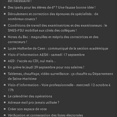
est nécessaire
!
e
Des Ipads pour les élèves de 6
? Une fausse bonne idée
!
Déroulement et correction des épreuves de spécialités : de
nombreux couacs
!
Conditions de travail des examinatrices et des examinateurs : le
SNES-FSU mobilisé aux côtés des collègues
!
Notes du Bac : magouilles et mépris des correctrices et des
correcteurs
!
Lycée Malherbe de Caen : communiqué de la section académique
Visio d’information AESH - samedi 17 septembre
AED : l’accès au CDI, oui mais...
En grève le jeudi 29 septembre pour nos salaires
!
Tablettes, chauffage, vidéo-surveillance : ça chauffe au Département
de Seine-Maritime
Visio d’information - Voie professionnelle - mercredi 12 octobre à
17h
Le calendrier des opérations
Adresse mail pro jamais utilisée
?
Créer son espace de vote
Vérification et contestation des listes électorales