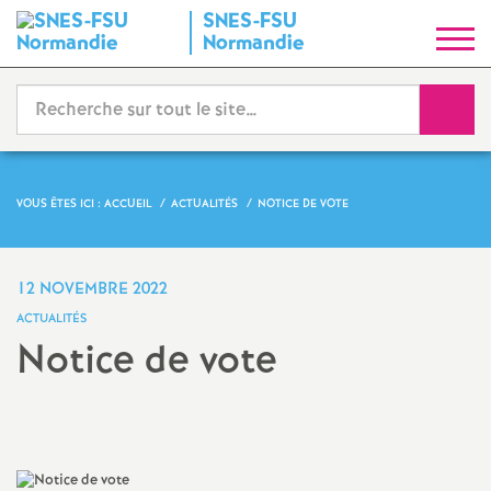
SNES-FSU
S
Normandie
y
Reche
n
d
VOUS ÊTES ICI :
ACCUEIL
ACTUALITÉS
NOTICE DE VOTE
i
12 NOVEMBRE 2022
c
ACTUALITÉS
Notice de vote
a
Imprimer
t
l'article
N