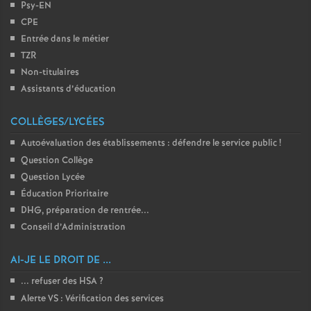
Psy-EN
CPE
Entrée dans le métier
TZR
Non-titulaires
Assistants d’éducation
COLLÈGES/LYCÉES
Autoévaluation des établissements : défendre le service public
!
Question Collège
Question Lycée
Éducation Prioritaire
DHG, préparation de rentrée...
Conseil d’Administration
AI-JE LE DROIT DE ...
... refuser des HSA
?
Alerte VS : Vérification des services