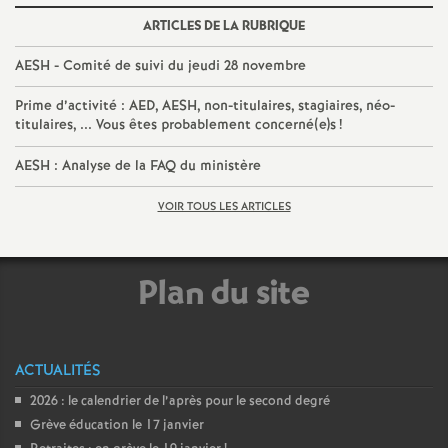
é
ARTICLES DE LA RUBRIQUE
AESH - Comité de suivi du jeudi 28 novembre
O
Prime d’activité : AED, AESH, non-titulaires, stagiaires, néo-
r
titulaires, ... Vous êtes probablement concerné(e)s
!
AESH : Analyse de la FAQ du ministère
l
VOIR TOUS LES ARTICLES
é
a
Plan du site
n
ACTUALITÉS
s
2026 : le calendrier de l’après pour le second degré
Grève éducation le 17 janvier
T