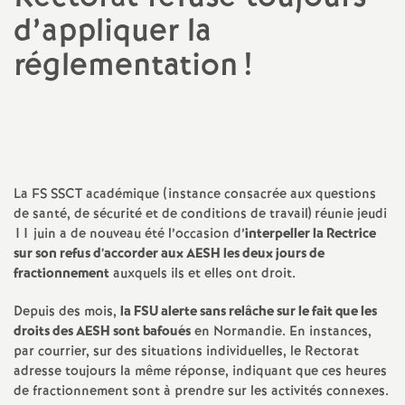
d’appliquer la
a
réglementation
!
t
Imprimer
i
l'article
o
La FS SSCT académique (instance consacrée aux questions
n
de santé, de sécurité et de conditions de travail) réunie jeudi
11 juin a de nouveau été l’occasion d’
interpeller la Rectrice
sur son refus d’accorder aux AESH les deux jours de
a
fractionnement
auxquels ils et elles ont droit.
l
Depuis des mois,
la FSU alerte sans relâche sur le fait que les
droits des AESH sont bafoués
en Normandie. En instances,
d
par courrier, sur des situations individuelles, le Rectorat
adresse toujours la même réponse, indiquant que ces heures
de fractionnement sont à prendre sur les activités connexes.