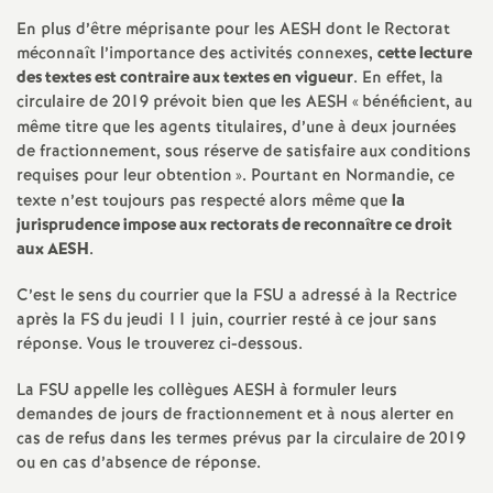
e
En plus d’être méprisante pour les AESH dont le Rectorat
s
méconnaît l’importance des activités connexes,
cette lecture
des textes est contraire aux textes en vigueur
. En effet, la
E
circulaire de 2019 prévoit bien que les AESH «
bénéficient, au
même titre que les agents titulaires, d’une à deux journées
de fractionnement, sous réserve de satisfaire aux conditions
n
requises pour leur obtention
». Pourtant en Normandie, ce
texte n’est toujours pas respecté alors même que
la
s
jurisprudence impose aux rectorats de reconnaître ce droit
aux AESH
.
e
C’est le sens du courrier que la FSU a adressé à la Rectrice
après la FS du jeudi 11 juin, courrier resté à ce jour sans
i
réponse. Vous le trouverez ci-dessous.
g
La FSU appelle les collègues AESH à formuler leurs
demandes de jours de fractionnement et à nous alerter en
n
cas de refus dans les termes prévus par la circulaire de 2019
ou en cas d’absence de réponse.