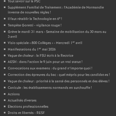
Tout savoir sur la PSC
Supplément Familial de Traitement : l’Académie de Normandie
invente de nouvelles règles
!
e
Il faut rétablir la Technologie en 6
!
Tempête Goretti - vigilance rouge
!
Grève le mardi 31 mars - Semaine de mobilisation du 30 mars au
3 avril
er
Visio spéciale «
800 Collèges
» - Mercredi 1
avril
er
Manifestations du 1
mai 2026
Vague de chaleur : la FSU écrit à la Rectrice
AESH : dans l’action le 9 juin pour un vrai statut
!
Convocations aux examens : du grand n’importe quoi
!
Correction des épreuves du bac : quel mépris pour les candidat
·
es
!
Vague de chaleur : priorité à la santé des personnels et des élèves
!
Canicule : les établissements normands en surchauffe
!
Actions
Actualités diverses
Élections professionnelles
Droits et libertés - RESF