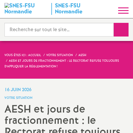
SNES-FSU
S
Normandie
y
Reche
n
d
VOUS ÊTES ICI :
ACCUEIL
VOTRE SITUATION
AESH
AESH ET JOURS DE FRACTIONNEMENT : LE RECTORAT REFUSE TOUJOURS
i
D’APPLIQUER LA RÉGLEMENTATION
!
c
16 JUIN 2026
a
VOTRE SITUATION
AESH et jours de
t
fractionnement : le
N
Rectorat refuse toujours