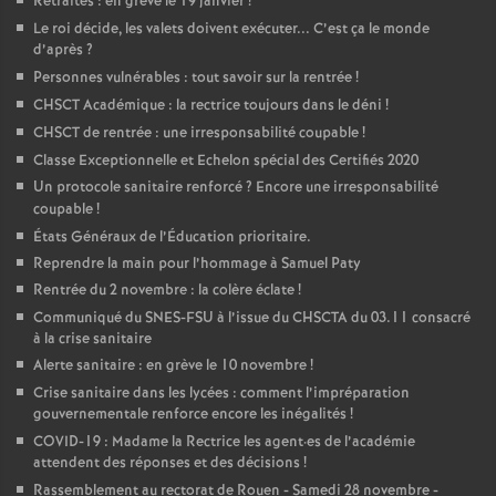
Retraites : en grève le 19 janvier
!
Le roi décide, les valets doivent exécuter... C’est ça le monde
o
d’après
?
Personnes vulnérables : tout savoir sur la rentrée
!
u
CHSCT Académique : la rectrice toujours dans le déni
!
CHSCT de rentrée : une irresponsabilité coupable
!
r
Classe Exceptionnelle et Echelon spécial des Certifiés 2020
Un protocole sanitaire renforcé
? Encore une irresponsabilité
s
coupable
!
États Généraux de l’Éducation prioritaire.
Reprendre la main pour l’hommage à Samuel Paty
Rentrée du 2 novembre : la colère éclate
!
Communiqué du SNES-FSU à l’issue du CHSCTA du 03.11 consacré
à la crise sanitaire
Alerte sanitaire : en grève le 10 novembre
!
Crise sanitaire dans les lycées : comment l’impréparation
gouvernementale renforce encore les inégalités
!
COVID-19 : Madame la Rectrice les agent
·
es de l’académie
attendent des réponses et des décisions
!
Rassemblement au rectorat de Rouen - Samedi 28 novembre -