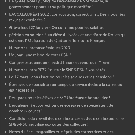
DHG des lycées publics de l’académie de Normandie, le
gouvernement poursuit sa politique mortifère
!
BACCALAURÉAT 2022 : convocation, corrections… Des modalités
revues et corrigées
?
Grève jeudi 27 janvier - On continue pour les salaires
pétition en soutien à un élève du lycée Jeanne d’Arc de Rouen qui
est dans l’ Obligation de Quitter le Territoire Français
Mutations interacadémiques 2023
Un jour : une raison de voter FSU
!
er
Congrès académique - jeudi 31 mars et vendredi 1
avril
Mutations Intra 2022 Rouen : le SNES-FSU à vos côtés
Le 17 mars : dans l’action pour les salaires et les pensions
!
Épreuves de spécialité : un temps de service dédié à la correction
est nécessaire
!
e
Des Ipads pour les élèves de 6
? Une fausse bonne idée
!
Déroulement et correction des épreuves de spécialités : de
nombreux couacs
!
Conditions de travail des examinatrices et des examinateurs : le
SNES-FSU mobilisé aux côtés des collègues
!
Notes du Bac : magouilles et mépris des correctrices et des