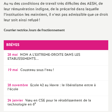
e
Au vu des conditions de travail très difficiles des AESH, de
leur rémunération indigne, de la précarité dans laquelle
m
l’institution les maintient, il n’est pas admissible que ce droit
leur soit ainsi refusé
!
e
Courrier rectrice Jours de fractionnement
n
BRÈVES
t
28 mai
NON A L’EXTREME-DROITE DANS LES
ETABLISSEMENTS...
s
19 mai
Cousteau sous l’eau
!
d
28 novembre
Ecole 42 au Havre : le libéralisme entre à
e
l’école
24 janvier
Vœu en CSE pour le rétablissement de la
S
e
technologie en 6