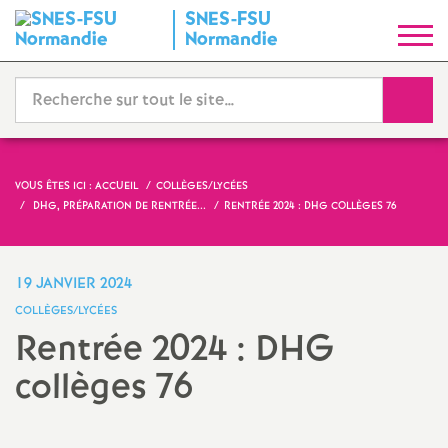
SNES-FSU
S
Normandie
y
Reche
n
d
VOUS ÊTES ICI :
ACCUEIL
COLLÈGES/LYCÉES
DHG, PRÉPARATION DE RENTRÉE...
RENTRÉE 2024 : DHG COLLÈGES 76
i
c
19 JANVIER 2024
COLLÈGES/LYCÉES
a
Rentrée 2024 : DHG
collèges 76
t
N
Imprimer
l'article