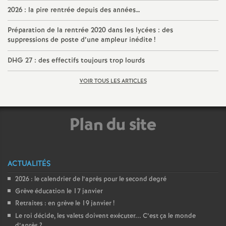
2026 : la pire rentrée depuis des années…
é
Préparation de la rentrée 2020 dans les lycées : des
O
suppressions de poste d’une ampleur inédite
!
DHG 27 : des effectifs toujours trop lourds
r
VOIR TOUS LES ARTICLES
l
é
Plan du site
a
ACTUALITÉS
n
2026 : le calendrier de l’après pour le second degré
s
Grève éducation le 17 janvier
Retraites : en grève le 19 janvier
!
Le roi décide, les valets doivent exécuter... C’est ça le monde
T
d’après
?