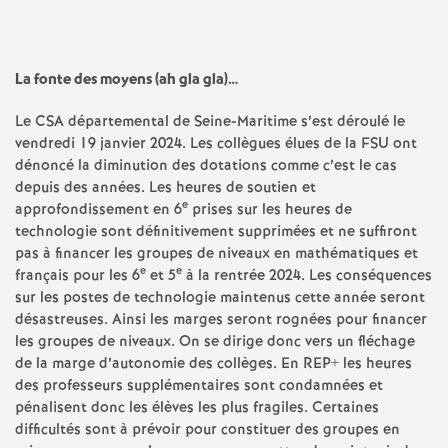
a
La fonte des moyens (ah gla gla)…
t
Le CSA départemental de Seine-Maritime s’est déroulé le
i
vendredi 19 janvier 2024. Les collègues élu­es de la FSU ont
dénoncé la diminution des dotations comme c’est le cas
o
depuis des années. Les heures de soutien et
e
approfondissement en 6
prises sur les heures de
technologie sont définitivement supprimées et ne suffiront
n
pas à financer les groupes de niveaux en mathématiques et
e
e
français pour les 6
et 5
à la rentrée 2024. Les conséquences
a
sur les postes de technologie maintenus cette année seront
désastreuses. Ainsi les marges seront rognées pour financer
l
les groupes de niveaux. On se dirige donc vers un fléchage
de la marge d’autonomie des collèges. En REP+ les heures
des professeurs supplémentaires sont condamnées et
d
pénalisent donc les élèves les plus fragiles. Certaines
difficultés sont à prévoir pour constituer des groupes en