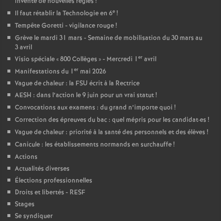
invente de nouvelles règles
!
e
Il faut rétablir la Technologie en 6
!
Tempête Goretti - vigilance rouge
!
Grève le mardi 31 mars - Semaine de mobilisation du 30 mars au
3 avril
er
Visio spéciale «
800 Collèges
» - Mercredi 1
avril
er
Manifestations du 1
mai 2026
Vague de chaleur : la FSU écrit à la Rectrice
AESH : dans l’action le 9 juin pour un vrai statut
!
Convocations aux examens : du grand n’importe quoi
!
Correction des épreuves du bac : quel mépris pour les candidat
·
es
!
Vague de chaleur : priorité à la santé des personnels et des élèves
!
Canicule : les établissements normands en surchauffe
!
Actions
Actualités diverses
Élections professionnelles
Droits et libertés - RESF
Stages
Se syndiquer