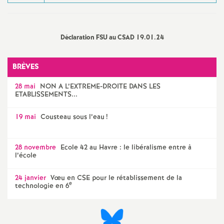
e
m
Déclaration FSU au CSAD 19.01.24
e
BRÈVES
n
28 mai
NON A L’EXTREME-DROITE DANS LES
ETABLISSEMENTS...
t
19 mai
Cousteau sous l’eau
!
s
28 novembre
Ecole 42 au Havre : le libéralisme entre à
d
l’école
24 janvier
Vœu en CSE pour le rétablissement de la
e
e
technologie en 6
S