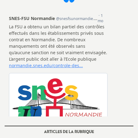
e
c
o
n
d
d
e
g
r
ARTICLES DE LA RUBRIQUE