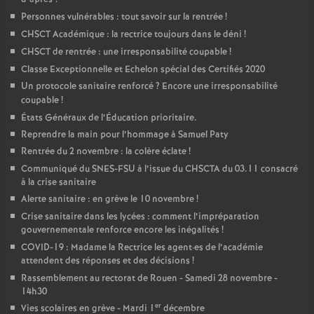
Personnes vulnérables : tout savoir sur la rentrée
!
o
CHSCT Académique : la rectrice toujours dans le déni
!
CHSCT de rentrée : une irresponsabilité coupable
!
u
Classe Exceptionnelle et Echelon spécial des Certifiés 2020
Un protocole sanitaire renforcé
? Encore une irresponsabilité
r
coupable
!
États Généraux de l’Éducation prioritaire.
s
Reprendre la main pour l’hommage à Samuel Paty
Rentrée du 2 novembre : la colère éclate
!
Communiqué du SNES-FSU à l’issue du CHSCTA du 03.11 consacré
à la crise sanitaire
Alerte sanitaire : en grève le 10 novembre
!
Crise sanitaire dans les lycées : comment l’impréparation
gouvernementale renforce encore les inégalités
!
COVID-19 : Madame la Rectrice les agent
·
es de l’académie
attendent des réponses et des décisions
!
Rassemblement au rectorat de Rouen - Samedi 28 novembre -
14h30
er
Vies scolaires en grève - Mardi 1
décembre