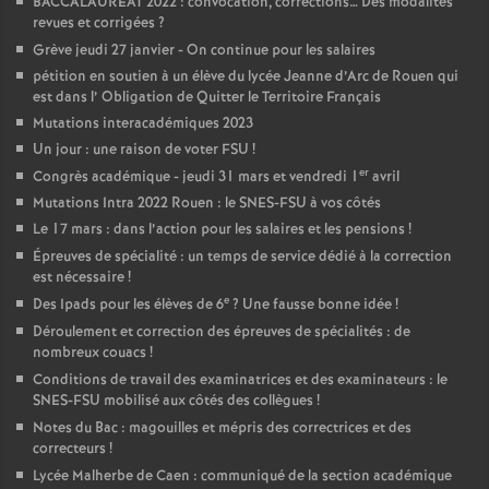
BACCALAURÉAT 2022 : convocation, corrections… Des modalités
revues et corrigées
?
Grève jeudi 27 janvier - On continue pour les salaires
pétition en soutien à un élève du lycée Jeanne d’Arc de Rouen qui
est dans l’ Obligation de Quitter le Territoire Français
Mutations interacadémiques 2023
Un jour : une raison de voter FSU
!
er
Congrès académique - jeudi 31 mars et vendredi 1
avril
Mutations Intra 2022 Rouen : le SNES-FSU à vos côtés
Le 17 mars : dans l’action pour les salaires et les pensions
!
Épreuves de spécialité : un temps de service dédié à la correction
est nécessaire
!
e
Des Ipads pour les élèves de 6
? Une fausse bonne idée
!
Déroulement et correction des épreuves de spécialités : de
nombreux couacs
!
Conditions de travail des examinatrices et des examinateurs : le
SNES-FSU mobilisé aux côtés des collègues
!
Notes du Bac : magouilles et mépris des correctrices et des
correcteurs
!
Lycée Malherbe de Caen : communiqué de la section académique