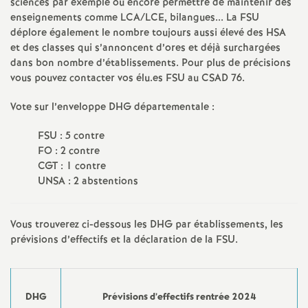
e
sciences par exemple ou encore permettre de maintenir des
enseignements comme LCA/LCE, bilangues... La FSU
s
déplore également le nombre toujours aussi élevé des HSA
et des classes qui s’annoncent d’ores et déjà surchargées
E
dans bon nombre d’établissements. Pour plus de précisions
vous pouvez contacter vos élu­.es FSU au CSAD 76.
n
Vote sur l’enveloppe DHG départementale :
s
FSU : 5 contre
FO : 2 contre
CGT : 1 contre
e
UNSA : 2 abstentions
i
Vous trouverez ci-dessous les DHG par établissements, les
g
prévisions d’effectifs et la déclaration de la FSU.
n
DHG
Prévisions d’effectifs rentrée 2024