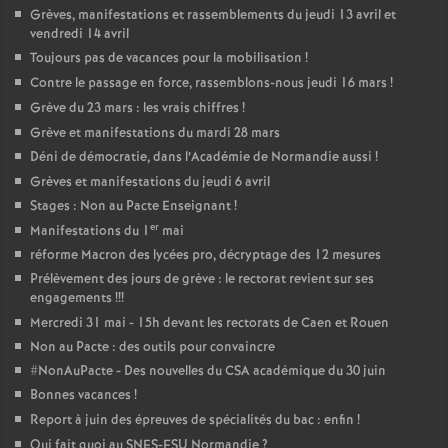
Grèves, manifestations et rassemblements du jeudi 13 avril et
vendredi 14 avril
Toujours pas de vacances pour la mobilisation
!
Contre le passage en force, rassemblons-nous jeudi 16 mars
!
Grève du 23 mars : les vrais chiffres
!
Grève et manifestations du mardi 28 mars
Déni de démocratie, dans l’Académie de Normandie aussi
!
Grèves et manifestations du jeudi 6 avril
Stages : Non au Pacte Enseignant
!
er
Manifestations du 1
mai
réforme Macron des lycées pro, décryptage des 12 mesures
Prélèvement des jours de grève : le rectorat revient sur ses
engagements
!!!
Mercredi 31 mai - 15h devant les rectorats de Caen et Rouen
Non au Pacte : des outils pour convaincre
#NonAuPacte - Des nouvelles du CSA académique du 30 juin
Bonnes vacances
!
Report à juin des épreuves de spécialités du bac : enfin
!
Qui fait quoi au SNES-FSU Normandie
?